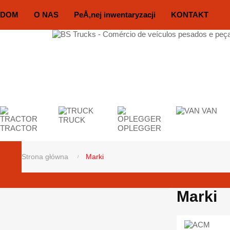
DOM
O NAS
PeÅ‚nej inwentaryzacji
KONTAKT
VAN
TRUCK
TRACTOR
OPLEGGER
Strona główna
Marki
Marki