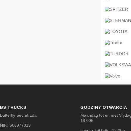
BS TRUCKS
GODZINY OTWARCIA
Butterfly Secret Lda
Maandag tot en met Vrijdag
18:00h
NIF.: 508977819
sobota: 09:00h - 13:00h