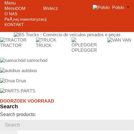
Menu
Polski
Menu
Wstecz
DOM
O NAS
PeÅ‚nej inwentaryzacji
KONTAKT
VAN
TRACTOR
TRUCK
OPLEGGER
samochód
autobus
Grua
PARTS
DOORZOEK VOORRAAD
Search
Search products: