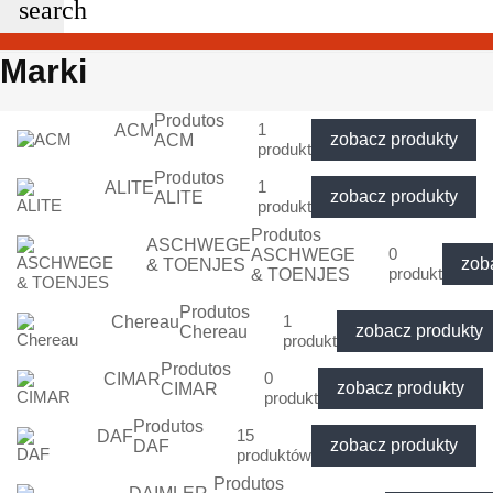
search
Marki
Produtos
1
ACM
zobacz produkty
ACM
produkt
Produtos
1
ALITE
zobacz produkty
ALITE
produkt
Produtos
ASCHWEGE
0
ASCHWEGE
zob
& TOENJES
produkt
& TOENJES
Produtos
1
Chereau
zobacz produkty
Chereau
produkt
Produtos
0
CIMAR
zobacz produkty
CIMAR
produkt
Produtos
15
DAF
zobacz produkty
DAF
produktów
Produtos