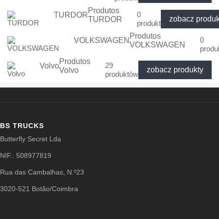
Produtos
0
TURDOR
zobacz produk
TURDOR
produkt
Produtos
0
VOLKSWAGEN
VOLKSWAGEN
produ
Produtos
29
Volvo
zobacz produkty
Volvo
produktów
BS TRUCKS
Butterfly Secret Lda
NIF.: 508977819
Rua das Cambalhas, N.º23
3020-521 Botão/Coimbra